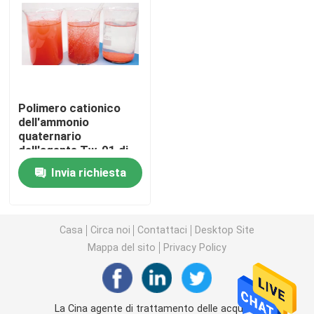
Prodotti di prodotti chimici fini
Prodotti chimici di produzione del gas e del petrolio
Polimero cationico
dell'ammonio
Tensioattivo cationico
quaternario
dell'agente Tw-01 di
Decoloring dell'acqua
Tensioattivo non ionico
Invia richiesta
Tensioattivo anfolitico
Casa
Circa noi
Contattaci
Desktop Site
Mappa del sito
Privacy Policy
Tensioattivo anionico
Plastificante
La Cina agente di trattamento delle acque di