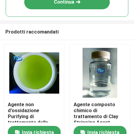
Continua
Prodotti raccomandati
Casa
Agente non
Agente composto
d'ossidazione
chimico di
PRODOTTI
Purifying di
trattamento di Clay
trattamento delle
Stripping Agent
acque dei prodotti
Circulating Water del
Invia richiesta
Invia richiesta
CIRCA GLI STATI UNITI