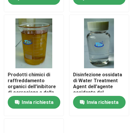
chimici del fungicida
fungicida
Giro della fabbrica
Controllo di qualità
Contattici
Notizie
Prodotti chimici di
Disinfezione ossidata
raffreddamento
di Water Treatment
organici dell'inibitore
Agent dell'agente
Richieda una citazione
di corrosione e della
ossidante del
scala per la
fungicida
Invia richiesta
Invia richiesta
circolazione della
caldaia della torre di
Prodotti farmaceutici intermedi
raffreddamento
Sale di ammonio quaternario