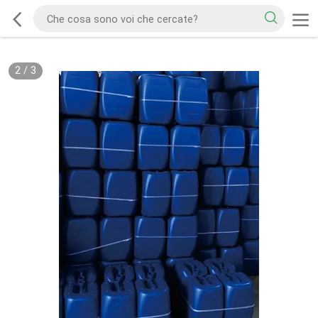
2
/
3