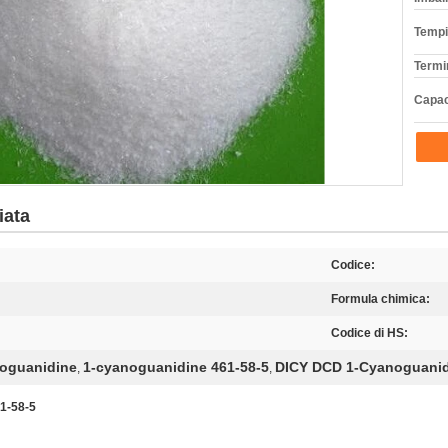
Tempi
Termi
Capac
iata
Codice:
Formula chimica:
Codice di HS:
noguanidine
1-cyanoguanidine 461-58-5
DICY DCD 1-Cyanoguani
,
,
61-58-5