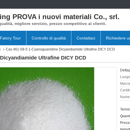
ing PROVA i nuovi materiali Co., srl.
qualità, migliore servizio, prezzo competitivo ai clienti.
Fatory Tour
Controllo di qualità
Contattaci
Richiedere u
i
Cas 461-58-5 1-Cyanoguanidine Dicyandiamide Ultrafine DICY DCD
 Dicyandiamide Ultrafine DICY DCD
Dettag
Luogo 
Marca
Certif
Numer
Termi
Quant
Prezz
Imball