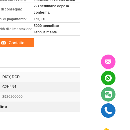
2-3 settimane dopo la
 di consegna:
conferma
ni di pagamento:
L/C, T/T
5000 tonnellate
ità di alimentazione:
l'annualmente
Contatto
DICY, DCD
C2H4N4
2926200000
dine