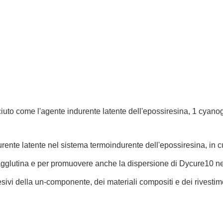
uto come l'agente indurente latente dell'epossiresina, 1 cyano
ente latente nel sistema termoindurente dell'epossiresina, in c
agglutina e per promuovere anche la dispersione di Dycure10 ne
vi della un-componente, dei materiali compositi e dei rivestime