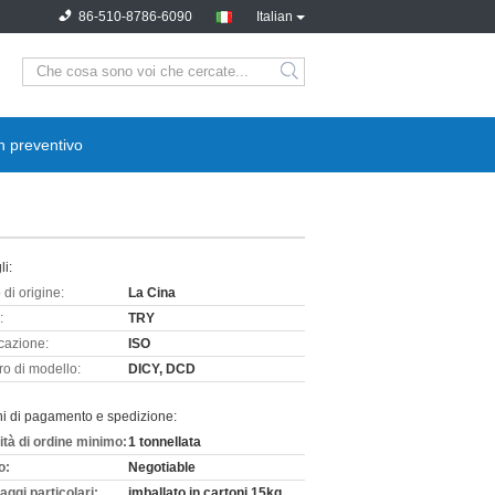
86-510-8786-6090
Italian
n preventivo
li:
di origine:
La Cina
:
TRY
icazione:
ISO
o di modello:
DICY, DCD
ni di pagamento e spedizione:
ità di ordine minimo:
1 tonnellata
o:
Negotiable
aggi particolari:
imballato in cartoni 15kg.