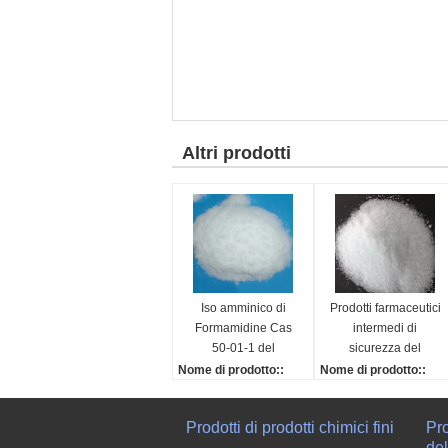
Altri prodotti
Iso amminico di
Prodotti farmaceutici
Formamidine Cas
intermedi di
50-01-1 del
sicurezza del
cloridrato della
carbonato della
Nome di prodotto::
Nome di prodotto::
guanidina
guanidina di Cas
Cloridrato della guanidi
Carbonato della guani
593-85-1
na, cloridrato di Aminof
ina
Prodotti di prodotti chimici fini
Pro
ormamidine, cloruro di
CAS NO::
del