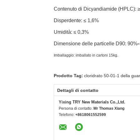
Contenuto di Dicyandiamide (HPLC): 
Disperdente: ≤ 1,6%
Umidità: ≤ 0,3%
Dimensione delle particelle D90: 90%
<
Imballaggio: imballato in cartoni 15kg.
Prodotto Tag:
cloridrato 50-01-1 della gua
Dettagli di contatto
Yixing TRY New Materials Co.,Ltd.
Persona di contatto:
Mr Thomas Xiang
Telefono:
+8618061552599