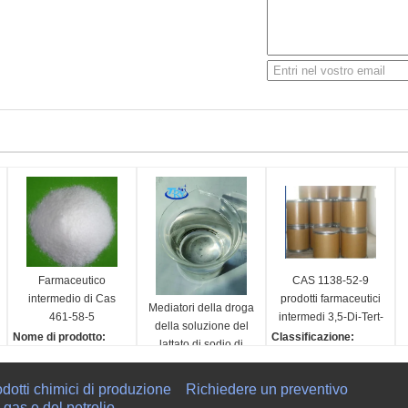
Farmaceutico
CAS 1138-52-9
intermedio di Cas
prodotti farmaceutici
Mediatori della droga
461-58-5
intermedi 3,5-Di-Tert-
della soluzione del
Dicyandiamide
Butylphenol
Nome di prodotto:
Classificazione:
lattato di sodio di
Cyanoguanidine
d
Dicyandiamide, Cyano
Prodotti farmaceutici int
Cas 312-85-6
Classificazione:
DICY DCD
guanidine
ermedi
C
Prodotti farmaceutici int
dotti chimici di produzione
Richiedere un preventivo
Codice:
Nome:
P
ermedi
 gas e del petrolio