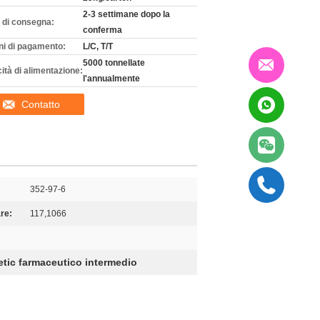
2-3 settimane dopo la
 di consegna:
conferma
ni di pagamento:
L/C, T/T
5000 tonnellate
ità di alimentazione:
l'annualmente
Contatto
352-97-6
re:
117,1066
tic farmaceutico intermedio