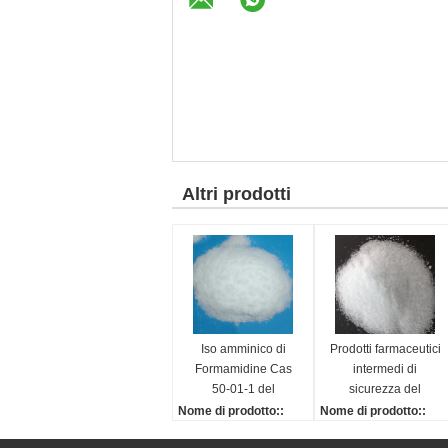
Altri prodotti
Iso amminico di
Prodotti farmaceutici
Formamidine Cas
intermedi di
50-01-1 del
sicurezza del
cloridrato della
carbonato della
Nome di prodotto::
Nome di prodotto::
guanidina
guanidina di Cas
Cloridrato della guanidi
Carbonato della guani