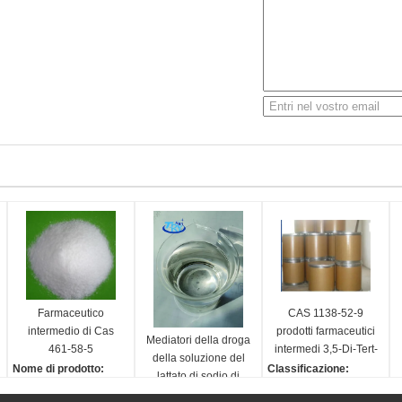
Farmaceutico
CAS 1138-52-9
intermedio di Cas
prodotti farmaceutici
Mediatori della droga
461-58-5
intermedi 3,5-Di-Tert-
della soluzione del
Dicyandiamide
Butylphenol
Nome di prodotto:
Classificazione:
lattato di sodio di
Cyanoguanidine
d
Dicyandiamide, Cyano
Prodotti farmaceutici int
Cas 312-85-6
Classificazione: