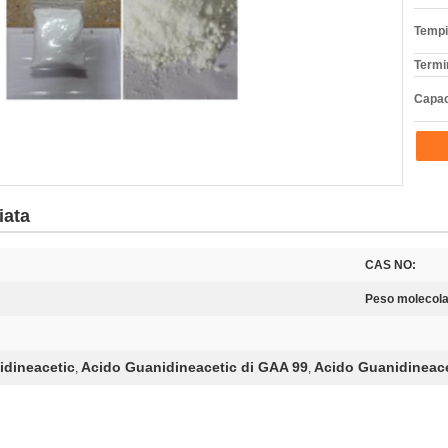
Tempi
Termi
Capac
iata
CAS NO:
Peso molecola
idineacetic
Acido Guanidineacetic di GAA 99
Acido Guanidineace
,
,