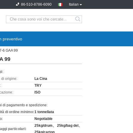
86-510-8786-6090
Italian
n preventivo
97-6 GAA 99
A 99
li:
di origine:
La Cina
:
TRY
icazione:
ISO
ni di pagamento e spedizione:
ità di ordine minimo:
1 tonnellata
o:
Negotiable
25kg/drum、 25kg/bag del、
aggi particolari:
25kg/carton