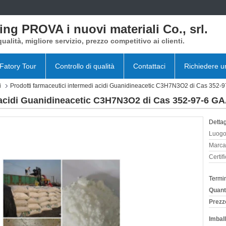
ing PROVA i nuovi materiali Co., srl.
qualità, migliore servizio, prezzo competitivo ai clienti.
Fatory Tour
Controllo di qualità
Contattaci
Richiedere u
i
Prodotti farmaceutici intermedi acidi Guanidineacetic C3H7N3O2 di Cas 352-
i acidi Guanidineacetic C3H7N3O2 di Cas 352-97-6 GA
Dettag
Luogo 
Marca
Certif
Termi
Quant
Prezz
Imball