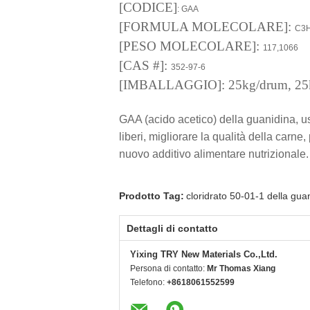
[CODICE
]
: GAA
[FORMULA MOLECOLARE]:
C3
[PESO MOLECOLARE]:
117,1066
[CAS #]:
352-97-6
[IMBALLAGGIO]: 25kg/drum, 25kg
GAA (acido acetico) della guanidina, uso
liberi, migliorare la qualità della carn
nuovo additivo alimentare nutrizionale.
Prodotto Tag:
cloridrato 50-01-1 della gua
Dettagli di contatto
Yixing TRY New Materials Co.,Ltd.
Persona di contatto:
Mr Thomas Xiang
Telefono:
+8618061552599