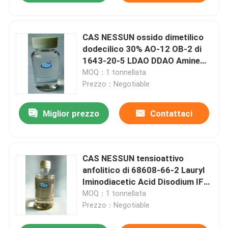
CAS NESSUN ossido dimetilico
dodecilico 30% AO-12 OB-2 di
1643-20-5 LDAO DDAO Amine
Oxide Lauryl Dimethyl Amine
MOQ：1 tonnellata
Prezzo：Negotiable
Miglior prezzo
Contattaci
CAS NESSUN tensioattivo
anfolitico di 68608-66-2 Lauryl
Iminodiacetic Acid Disodium IF-
35
MOQ：1 tonnellata
Prezzo：Negotiable