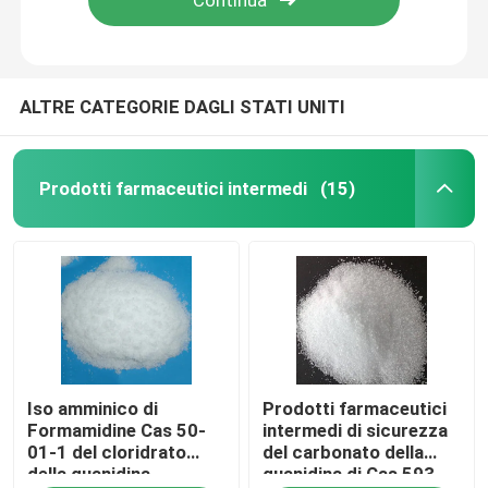
ALTRE CATEGORIE DAGLI STATI UNITI
Prodotti farmaceutici intermedi
(15)
Casa
Iso amminico di
Prodotti farmaceutici
Chi siamo
Formamidine Cas 50-
intermedi di sicurezza
01-1 del cloridrato
del carbonato della
della guanidina
guanidina di Cas 593-
Contatti