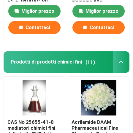
51-5, D10DAC-80
ammonio 80%,
D8/10DAC- 80 D
Miglior prezzo
Miglior prezzo
((8/10) 21-80
Tensioattivo anfolitico
Contattaci
Contattaci
Tensioattivo anionico
Plastificante
Prodotti di prodotti chimici fini
(11)
Fosfato alcossi organico
Agente antischiuma
Agente schiumogeno chimico
CAS No 25655-41-8
Acrilamide DAAM
mediatori chimici fini
Pharmaceutical Fine
Demulsifier chimico