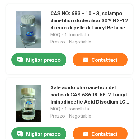
CAS NO: 683 - 10 - 3, sciampo
dimetilico dodecilico 30% BS-12
di cura di pelle di Lauryl Betaine
For Hair In della betaina
MOQ：1 tonnellata
Prezzo：Negotiable
Miglior prezzo
Contattaci
Sale acido cloroacetico del
sodio di CAS 68608-66-2 Lauryl
Iminodiacetic Acid Disodium LC-
35
MOQ：1 tonnellata
Prezzo：Negotiable
Miglior prezzo
Contattaci