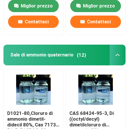
85-1
Miglior prezzo
Miglior prezzo
Prodotti
Contattaci
Contattaci
Prodotti farmaceutici intermedi
Sale di ammonio quaternario
Sale di ammonio quaternario
(12)
Prodotti di prodotti chimici fini
Prodotti chimici di produzione del gas e del petrolio
Tensioattivo cationico
D1021-80,Cloruro di
CAS 68424-95-3, Di
ammonio dimetil-
((octyl/decyl)
didecil 80%, Cas 7173-
dimetilcloruro di
Tensioattivo non ionico