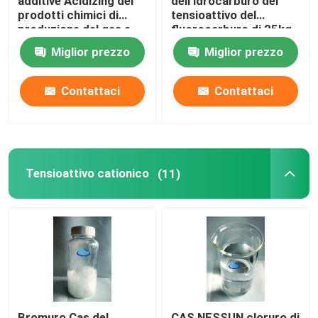
additive Acidizing dei
dell'idrocarburo del
prodotti chimici di
tensioattivo del
produzione del gas e
fluorocarburo di 25kg
del petrolio
200kg contribuiscono
Miglior prezzo
Miglior prezzo
a scaricare l'agente
Contattaci
Contattaci
Tensioattivo cationico
(11)
Bromuro Cas del
CAS NESSUN cloruro di