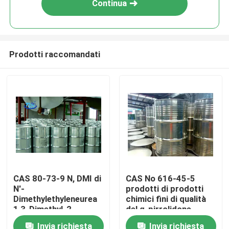
Continua
Prodotti raccomandati
Casa
CAS 80-73-9 N, DMI di
CAS No 616-45-5
N'-
prodotti di prodotti
PRODOTTI
Dimethylethyleneurea
chimici fini di qualità
1,3-Dimethyl-2-
del α-pirrolidone
Imidazolidinone
Invia richiesta
Invia richiesta
CIRCA GLI STATI UNITI