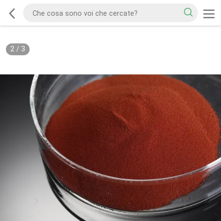
2
/
3