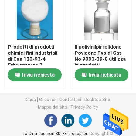
Prodotti di prodotti chimici fini
Prodotti chimici di produzione del gas e del petrolio
Prodotti di prodotti
Il polivinilpirrolidone
chimici fini industriali
Povidone Pvp di Cas
Tensioattivo cationico
di Cas 120-93-4
No 9003-39-8 utilizza
Ethyleneurea 2-
in prodotti
Imidazolidinone
farmaceutici
Tensioattivo non ionico
Invia richiesta
Invia richiesta
Tensioattivo anfolitico
Casa
Circa noi
Contattaci
Desktop Site
Mappa del sito
Privacy Policy
Tensioattivo anionico
Plastificante
La Cina cas non 80-73-9 supplier.
Copyright ©