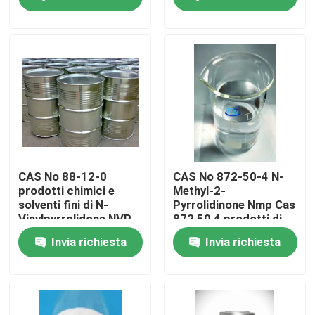
Giro della fabbrica
Controllo di qualità
Contattici
Notizie
CAS No 88-12-0
CAS No 872-50-4 N-
prodotti chimici e
Methyl-2-
solventi fini di N-
Pyrrolidinone Nmp Cas
Richieda una citazione
Vinylpyrrolidone NVP
872 50 4 prodotti di
prodotti chimici fini
Invia richiesta
Invia richiesta
Prodotti farmaceutici intermedi
Sale di ammonio quaternario