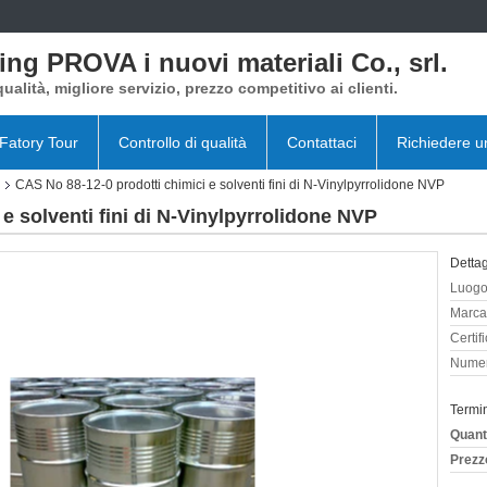
ing PROVA i nuovi materiali Co., srl.
qualità, migliore servizio, prezzo competitivo ai clienti.
Fatory Tour
Controllo di qualità
Contattaci
Richiedere u
CAS No 88-12-0 prodotti chimici e solventi fini di N-Vinylpyrrolidone NVP
e solventi fini di N-Vinylpyrrolidone NVP
Dettag
Luogo 
Marca
Certif
Numer
Termi
Quant
Prezz