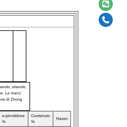
tanolo, etanolo,
one. Le merci
lene di Zhong
α-pirrolidone
Contenuto
Hazen
%
%