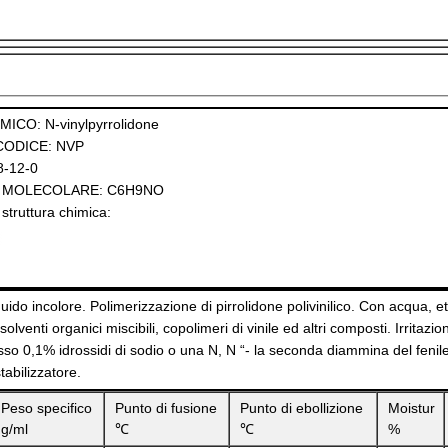
ICO: N-vinylpyrrolidone
CODICE: NVP
8-12-0
 MOLECOLARE: C6H9NO
struttura chimica:
quido incolore. Polimerizzazione di pirrolidone polivinilico. Con acqua, e
 solventi organici miscibili, copolimeri di vinile ed altri composti. Irritazi
so 0,1% idrossidi di sodio o una N, N “- la seconda diammina del feni
tabilizzatore.
Peso specifico
Punto di fusione
Punto di ebollizione
Moistur
g/ml
℃
℃
%