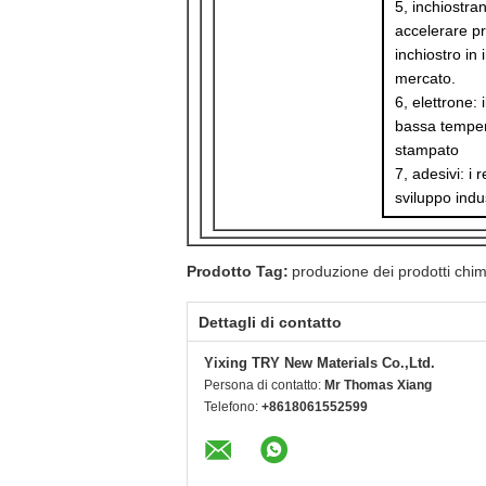
5, inchiostra
accelerare pr
inchiostro in
mercato.
6, elettrone: 
bassa tempera
stampato
7, adesivi: i 
sviluppo indu
Prodotto Tag:
produzione dei prodotti chimi
Dettagli di contatto
Yixing TRY New Materials Co.,Ltd.
Persona di contatto:
Mr Thomas Xiang
Telefono:
+8618061552599