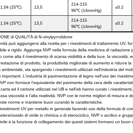
214-215
1,04 (25℃)
13,5
≤0.2
96℃ (14mmHg)
214-215
1,04 (25℃)
13,5
≤0.2
96℃ (14mmHg)
NE di QUALITÀ di N-vinylpyrrolidone
'unità può aggiungersi alla ricetta per i rivestimenti di trattamento UV, fo
sibile e rigido. Aggiunga NVP nella formula della medicina di radiazione 
o come alta il rivestimento di scarsa visibilità e della luce, la viscosità, e
prestazione di prodotto, la produttività migliorate di aumento e ridurre l
ambientale, sta spargendo i rivestimenti utilizzati nell'industria del mob
i importanti. L'industria di pavimentazione di legno nell'uso dei rivesti
P non fornisce l'equivalente del pavimento della cera delle caratteristi
a carta ed il cartone utilizzati nel UB e nell'eb hanno curato i rivestimenti, 
ssa viscosità e l'alta reattività. NVP con le norme migliori di misura e del
este norme e mantiene buon curando le caratteristiche.
 rivestimenti UV per metallo in generale facendo uso della formula di c
'etere/ossido di vinile in chimica o di eterociclico, NVP o acrilico e grup
 vinile è la funzione di collegamento dei questi sistemi formano un buon 