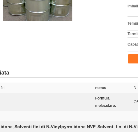
Imball
Tempi
Termi
Capac
iata
fini
nome:
N-
Formula
C
molecolare:
lidone
Solventi fini di N-Vinylpyrrolidone NVP
Solventi fini di N-
,
,