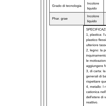
Incolore
Grado di tecnologia
liquido
Incolore
Phar. grae
liquido
SPECIFICAZIO
1, plastica: l
plastico fles
ulteriore tass
2, legno: la 
inquinamento 
le motivazion
aggiungere NV
3, di carta: l
generali di ba
rispettare qu
4, metallo: I
cationica nell
dell'etere di
reattivo.