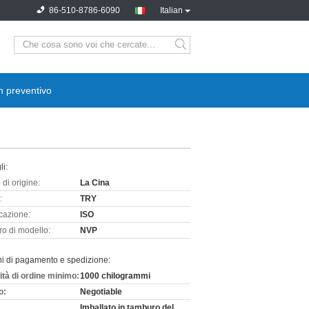
86-510-8786-6090
Italian
n preventivo
li:
di origine:
La Cina
:
TRY
icazione:
ISO
o di modello:
NVP
ni di pagamento e spedizione:
ità di ordine minimo:
1000 chilogrammi
o:
Negotiable
Imballato in tamburo del