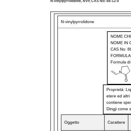
N-vinylpyrrolidone, NVP, CAS No: 88-12-0
N-vinylpyrrolidone
NOME CHIM
NOME IN 
CAS No: 8
FORMULA
Formula di 
Proprietà: Li
etere ed altri
contiene spes
Dingji come s
Oggetto
Carattere