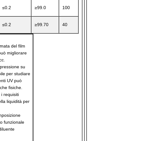
≤0.2
≥99.0
100
≤0.2
≥99.70
40
rmata del film
può migliorare
cc.
a pressione su
ile per studiare
menti UV può
che fisiche.
i requisiti
la liquidità per
omposizione
po funzionale
diluente