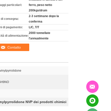
aggi particolari:
ferro, peso netto
200kgs/drum
2-3 settimane dopo la
 di consegna:
conferma
ni di pagamento:
L/C, T/T
2000 tonnellate
ità di alimentazione:
l'annualmente
Contatto
vinylpyrrolidone
6H9NO
Vinylpyrrolidone NVP dei prodotti chimici